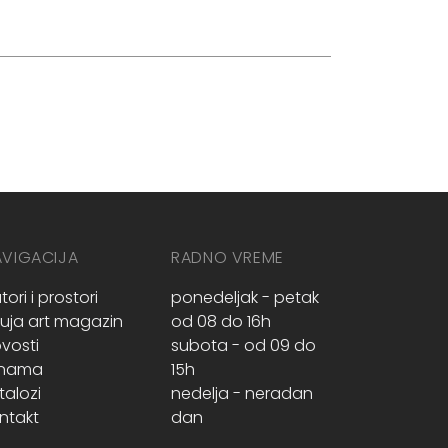
AVIGACIJA
RADNO VREME
tori i prostori
ponedeljak - petak
ruja art magazin
od 08 do 16h
vosti
subota - od 09 do
 nama
15h
talozi
nedelja - neradan
ntakt
dan