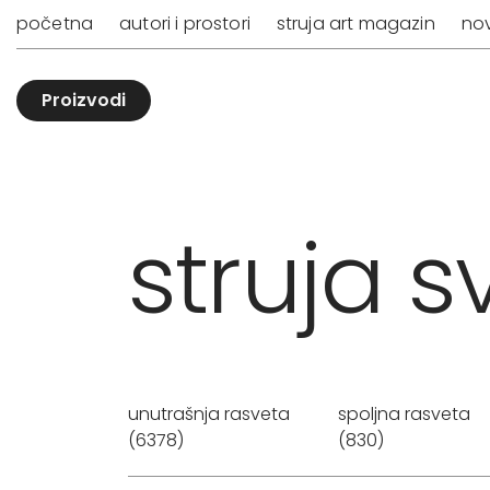
početna
autori i prostori
struja art magazin
nov
Proizvodi
struja sv
unutrašnja rasveta
spoljna rasveta
(6378)
(830)