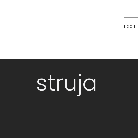
1 od 1
struja