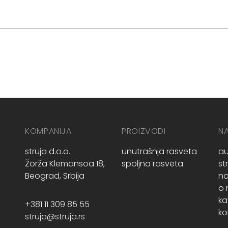
KOMPANIJA
PROIZVODI
N
struja d.o.o.
unutrašnja rasveta
au
Žorža Klemansoa 18,
spoljna rasveta
st
Beograd, Srbija
no
o
ka
+381 11 309 85 55
ko
struja@struja.rs