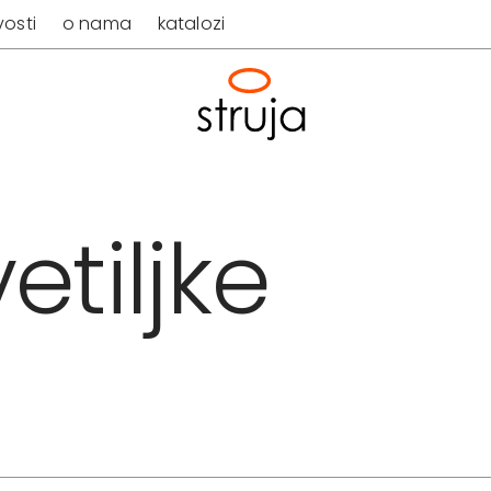
osti
o nama
katalozi
etiljke