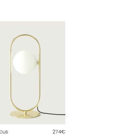
cus
274
€