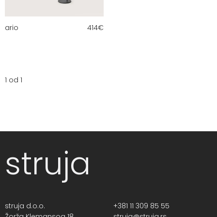
ario
414
€
1 od 1
struja
struja d.o.o.
+381 11 309 85 55
Žorža Klemansoa 18,
struja@struja.rs