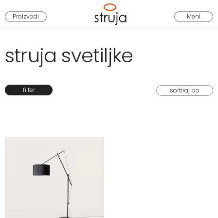
Proizvodi
Meni
struja svetiljke
filter