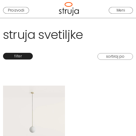
Proizvodi
Meni
struja svetiljke
filter