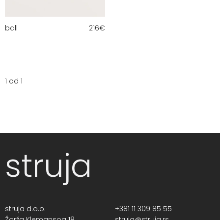
ball
216
€
1 od 1
struja
struja d.o.o.
+381 11 309 85 55
Žorža Klemansoa 18,
struja@struja.rs