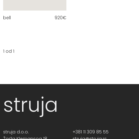
bell
920
€
1 od 1
struja
struja d.o.o.
+381 11 309 85 55
Žorža Klemansoa 18,
struja@struja.rs