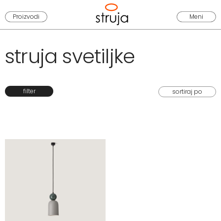
Proizvodi
Meni
struja svetiljke
filter