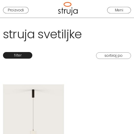
Proizvodi
Meni
struja svetiljke
filter