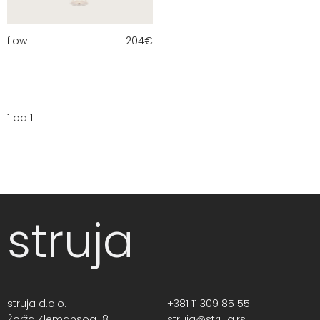
flow
204
€
1 od 1
struja
struja d.o.o.
+381 11 309 85 55
Žorža Klemansoa 18,
struja@struja.rs