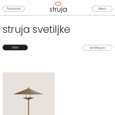
Proizvodi
Meni
struja svetiljke
filter