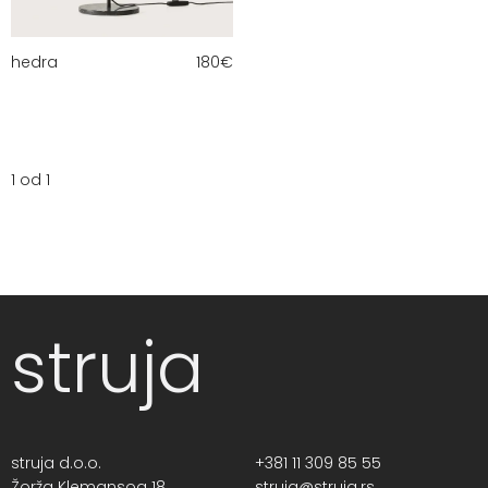
hedra
180
€
1 od 1
struja
struja d.o.o.
+381 11 309 85 55
Žorža Klemansoa 18,
struja@struja.rs