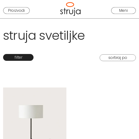
Proizvodi
Meni
struja svetiljke
filter