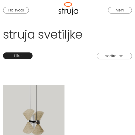
Proizvodi
Meni
struja svetiljke
filter