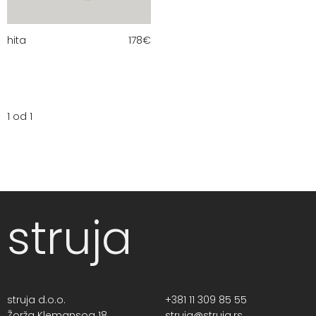
hita
178
€
1 od 1
struja
struja d.o.o.
+381 11 309 85 55
Žorža Klemansoa 18,
struja@struja.rs