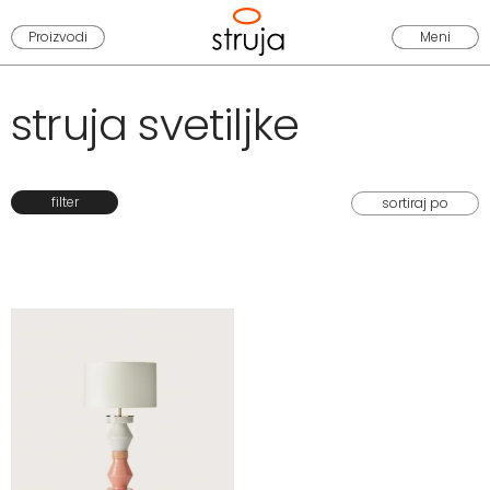
Proizvodi
Meni
struja svetiljke
filter