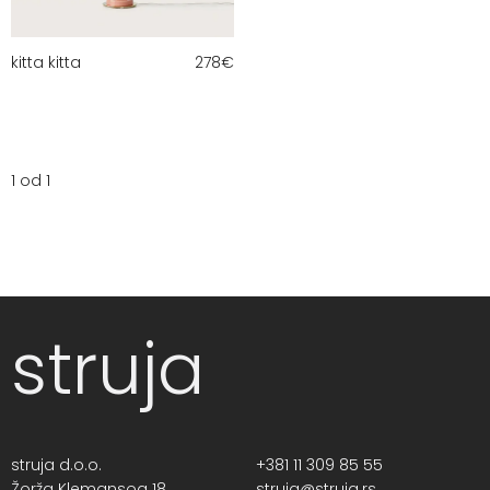
kitta kitta
278
€
1 od 1
struja
struja d.o.o.
+381 11 309 85 55
Žorža Klemansoa 18,
struja@struja.rs