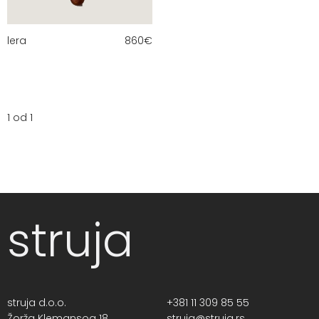
lera
860
€
1 od 1
struja
struja d.o.o.
+381 11 309 85 55
Žorža Klemansoa 18,
struja@struja.rs