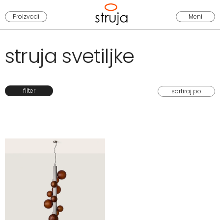
Proizvodi
Meni
struja svetiljke
filter