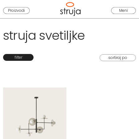
Proizvodi
Meni
struja svetiljke
filter