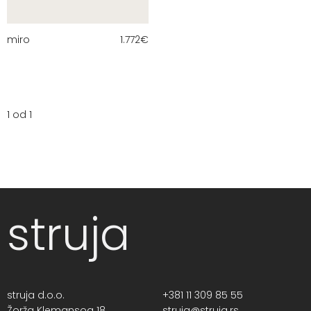
miro
1.772
€
1 od 1
struja
struja d.o.o.
+381 11 309 85 55
Žorža Klemansoa 18,
struja@struja.rs