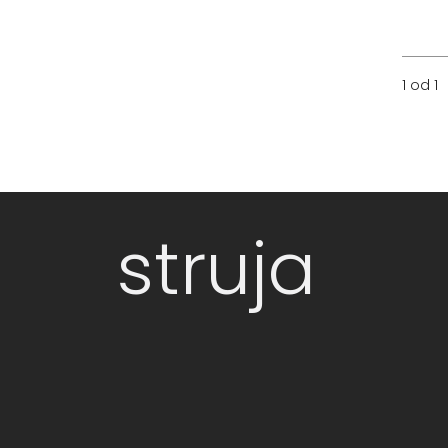
1 od 1
struja