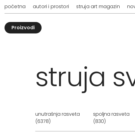
početna
autori i prostori
struja art magazin
nov
Proizvodi
struja sv
unutrašnja rasveta
spoljna rasveta
(6378)
(830)