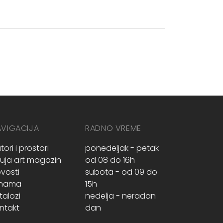
AVIGACIJA
RADNO VREME
tori i prostori
ponedeljak - petak
ruja art magazin
od 08 do 16h
vosti
subota - od 09 do
 nama
15h
talozi
nedelja - neradan
ntakt
dan