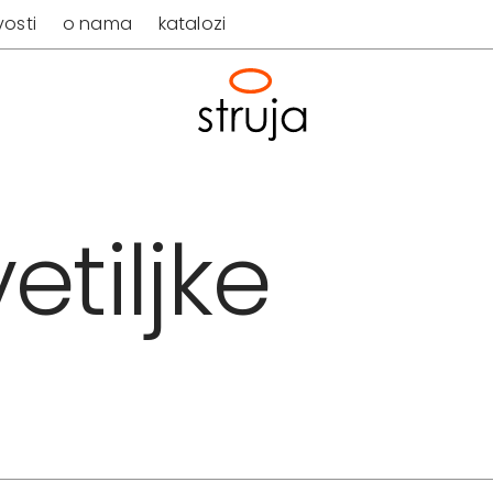
osti
o nama
katalozi
etiljke