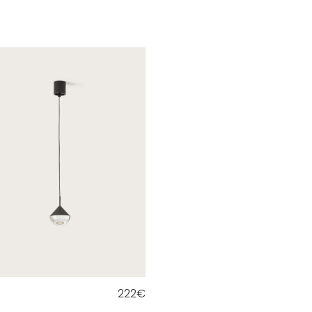
222
€