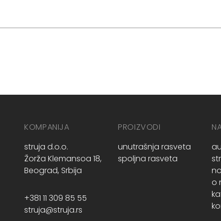
KOMPANIJA
PROIZVODI
N
struja d.o.o.
unutrašnja rasveta
au
Žorža Klemansoa 18,
spoljna rasveta
st
Beograd, Srbija
no
o
ka
+381 11 309 85 55
ko
struja@struja.rs