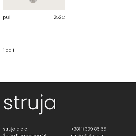
pull
252
€
1 od 1
struja
struja d.o.o.
+381 11 309 85 55
Žorža Klemansoa 18,
struja@struja.rs