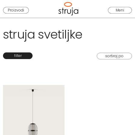
Proizvodi
Meni
struja svetiljke
filter