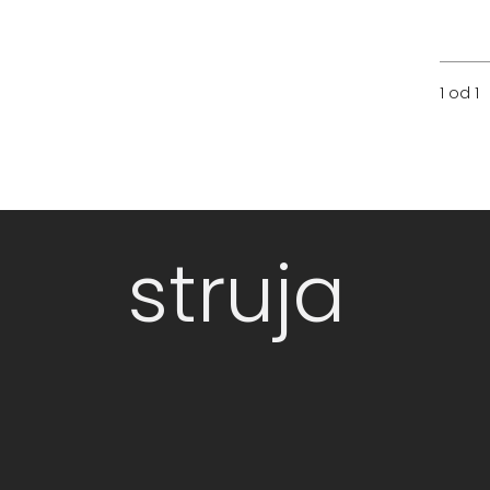
1 od 1
struja