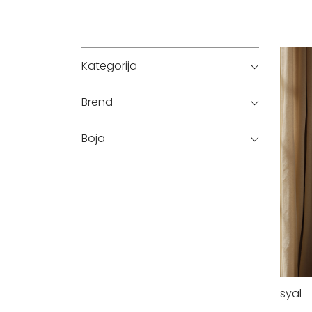
Kategorija
Brend
Boja
syal