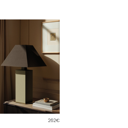
262
€