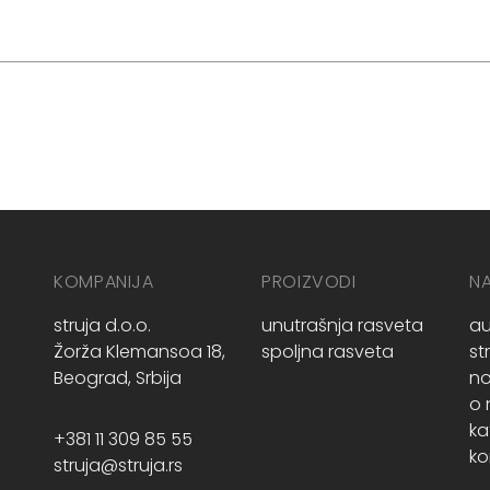
KOMPANIJA
PROIZVODI
N
struja d.o.o.
unutrašnja rasveta
au
Žorža Klemansoa 18,
spoljna rasveta
st
Beograd, Srbija
no
o
ka
+381 11 309 85 55
ko
struja@struja.rs