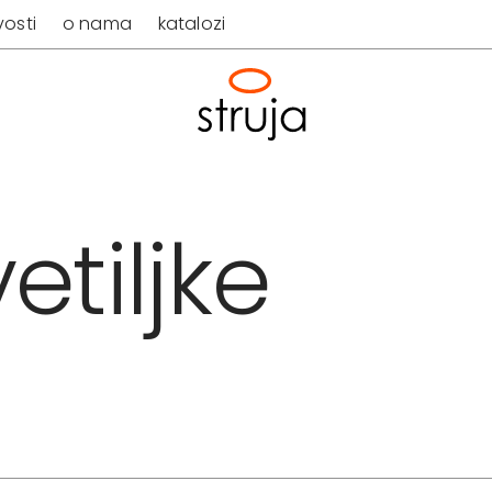
osti
o nama
katalozi
etiljke