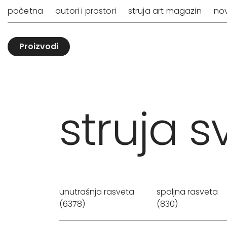
početna
autori i prostori
struja art magazin
nov
Proizvodi
struja sv
unutrašnja rasveta
spoljna rasveta
(6378)
(830)