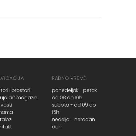
AVIGACIJA
RADNO VREME
tori i prostori
ponedeljak - petak
ruja art magazin
od 08 do 16h
vosti
subota - od 09 do
 nama
15h
talozi
nedelja - neradan
ntakt
dan