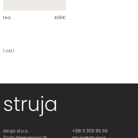
tea
406
€
1 od 1
struja
struja d.o.o.
+381 11 309 85 55
Žorža Klemansoa 18,
struja@struja.rs