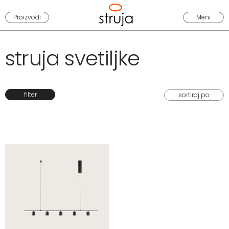
Proizvodi
Meni
struja svetiljke
filter