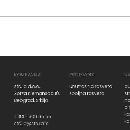
KOMPANIJA
PROIZVODI
N
struja d.o.o.
unutrašnja rasveta
au
Žorža Klemansoa 18,
spoljna rasveta
st
Beograd, Srbija
no
o
ka
+381 11 309 85 55
ko
struja@struja.rs