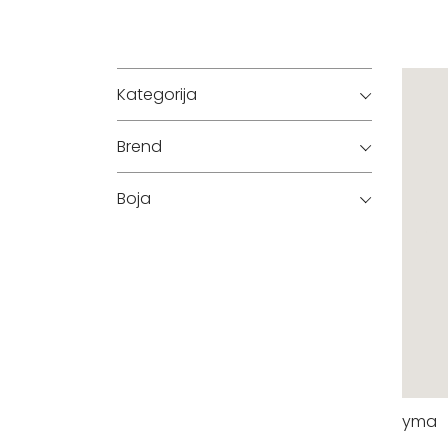
Kategorija
Brend
Boja
yma