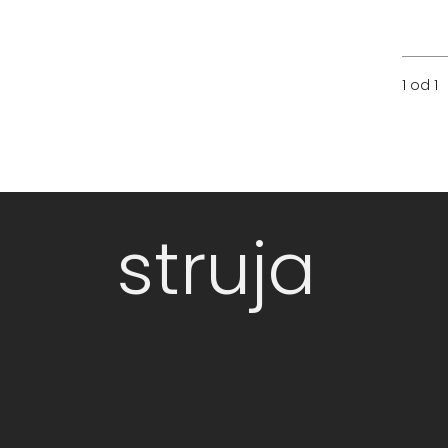
1 od 1
struja