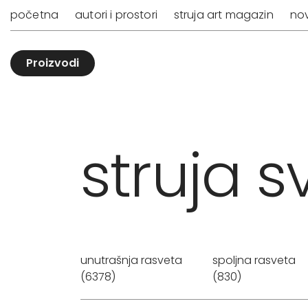
početna
autori i prostori
struja art magazin
nov
Proizvodi
struja sv
unutrašnja rasveta
spoljna rasveta
(6378)
(830)