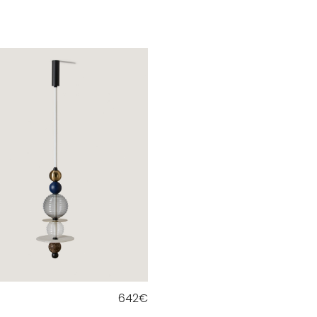
642
€