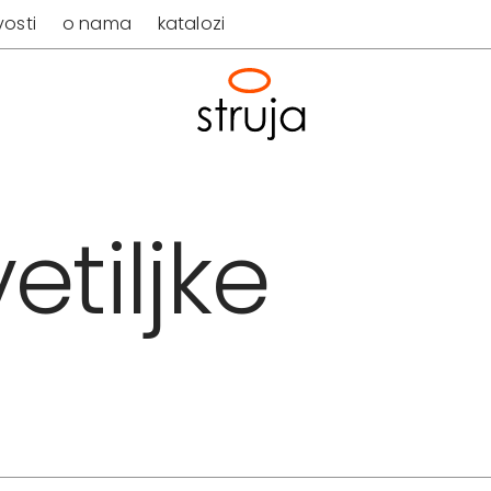
osti
o nama
katalozi
etiljke