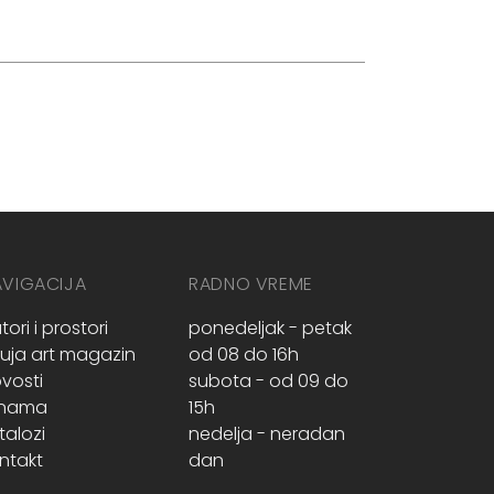
AVIGACIJA
RADNO VREME
tori i prostori
ponedeljak - petak
ruja art magazin
od 08 do 16h
vosti
subota - od 09 do
 nama
15h
talozi
nedelja - neradan
ntakt
dan