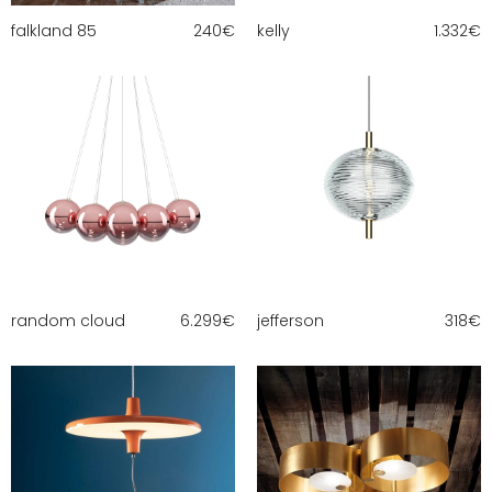
falkland 85
240
€
kelly
1.332
€
random cloud
6.299
€
jefferson
318
€