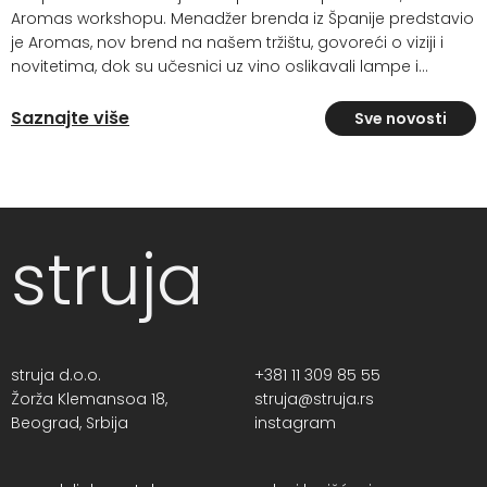
Aromas workshopu. Menadžer brenda iz Španije predstavio
je Aromas, nov brend na našem tržištu, govoreći o viziji i
novitetima, dok su učesnici uz vino oslikavali lampe i...
Saznajte više
Sve novosti
struja
struja d.o.o.
+381 11 309 85 55
Žorža Klemansoa 18,
struja@struja.rs
Beograd, Srbija
instagram