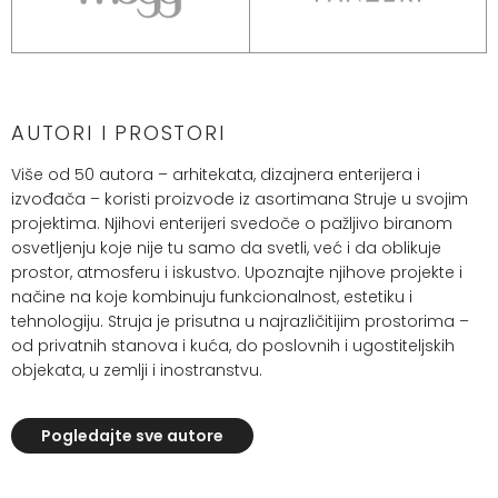
AUTORI I PROSTORI
Više od 50 autora – arhitekata, dizajnera enterijera i
izvođača – koristi proizvode iz asortimana Struje u svojim
projektima. Njihovi enterijeri svedoče o pažljivo biranom
osvetljenju koje nije tu samo da svetli, već i da oblikuje
prostor, atmosferu i iskustvo. Upoznajte njihove projekte i
načine na koje kombinuju funkcionalnost, estetiku i
tehnologiju. Struja je prisutna u najrazličitijim prostorima –
od privatnih stanova i kuća, do poslovnih i ugostiteljskih
objekata, u zemlji i inostranstvu.
Pogledajte sve autore