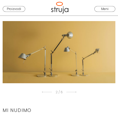
Proizvodi
Meni
2
/
6
MI NUDIMO