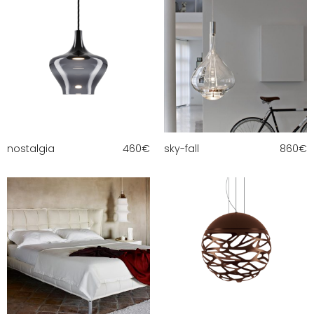
nostalgia
460
€
sky-fall
860
€