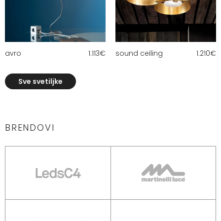
avro
1.113
€
sound ceiling
1.210
€
Sve svetiljke
BRENDOVI