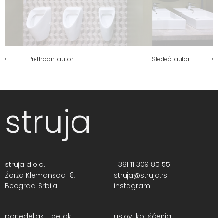
Prethodni autor
Sledeći autor
struja
struja d.o.o.
+381 11 309 85 55
Žorža Klemansoa 18,
struja@struja.rs
Beograd, Srbija
instagram
ponedeljak - petak
uslovi korišćenja