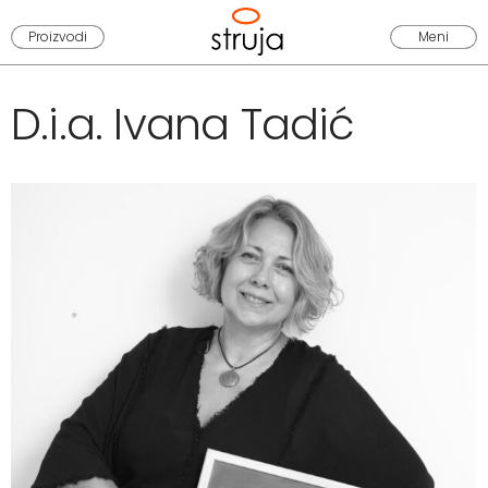
Proizvodi
Meni
D.i.a. Ivana
Tadić