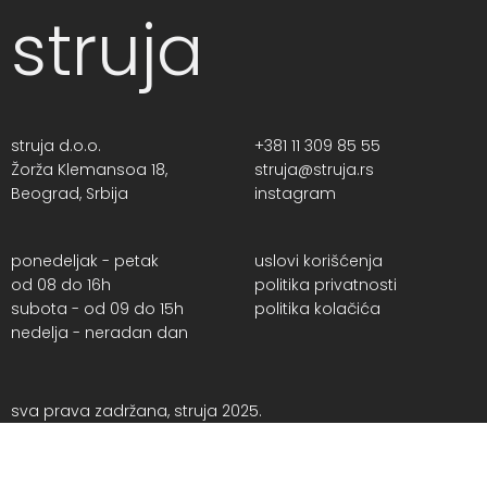
struja
struja d.o.o.
+381 11 309 85 55
Žorža Klemansoa 18,
struja@struja.rs
Beograd, Srbija
instagram
ponedeljak - petak
uslovi korišćenja
od 08 do 16h
politika privatnosti
subota - od 09 do 15h
politika kolačića
nedelja - neradan dan
sva prava zadržana, struja 2025.