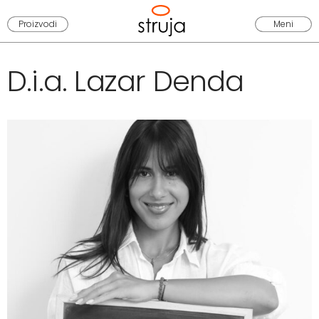
Proizvodi
Meni
D.i.a. Lazar
Denda