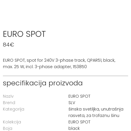
EURO SPOT
84
€
EURO SPOT, spot for 240V 3-phase track, QPAR51, black,
max. 25 W, incl. 3-phase adapter, 153850
specifikacija proizvoda
Naziv
EURO SPOT
Brend
SLV
Kategorija
šinska svetiljka
,
unutrašnja
rasveta
,
za trofaznu šinu
Kolekcija
EURO SPOT
Boja
black