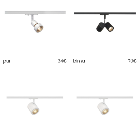
puri
34
€
bima
70
€