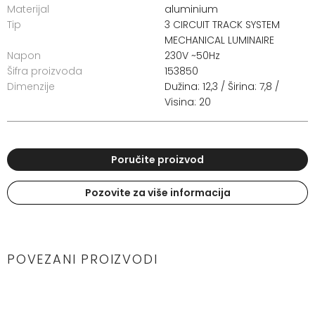
Materijal
aluminium
Tip
3 CIRCUIT TRACK SYSTEM
MECHANICAL LUMINAIRE
Napon
230V ~50Hz
Šifra proizvoda
153850
Dimenzije
Dužina: 12,3 / Širina: 7,8 /
Visina: 20
Poručite proizvod
Pozovite za više informacija
POVEZANI PROIZVODI