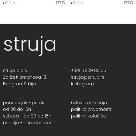
enola
177
€
enola
177
€
struja
struja d.o.o.
+381 11 309 85 55
Žorža Klemansoa 18,
struja@struja.rs
Beograd, Srbija
instagram
ponedeljak - petak
uslovi korišćenja
od 08 do 16h
politika privatnosti
subota - od 09 do 15h
politika kolačića
nedelja - neradan dan