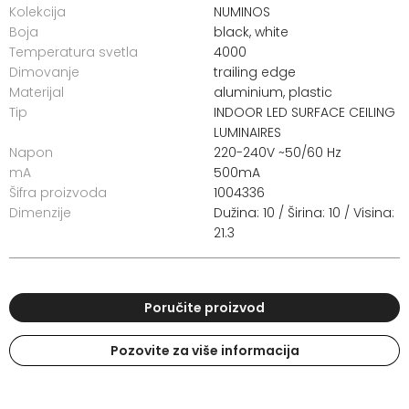
Kolekcija
NUMINOS
Boja
black, white
Temperatura svetla
4000
Dimovanje
trailing edge
Materijal
aluminium, plastic
Tip
INDOOR LED SURFACE CEILING
LUMINAIRES
Napon
220-240V ~50/60 Hz
mA
500mA
Šifra proizvoda
1004336
Dimenzije
Dužina: 10 / Širina: 10 / Visina:
21.3
Poručite proizvod
Pozovite za više informacija