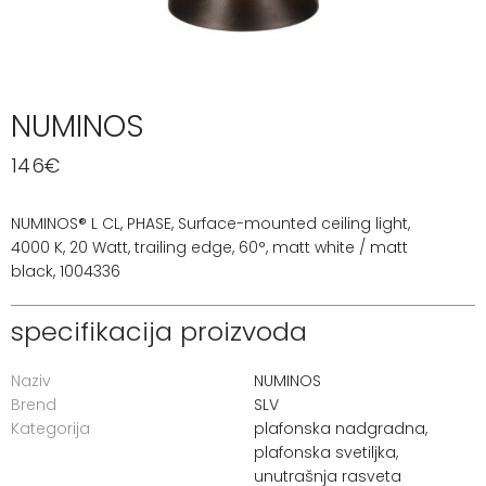
NUMINOS
146
€
NUMINOS® L CL, PHASE, Surface-mounted ceiling light,
4000 K, 20 Watt, trailing edge, 60°, matt white / matt
black, 1004336
specifikacija proizvoda
Naziv
NUMINOS
Brend
SLV
Kategorija
plafonska nadgradna
,
plafonska svetiljka
,
unutrašnja rasveta