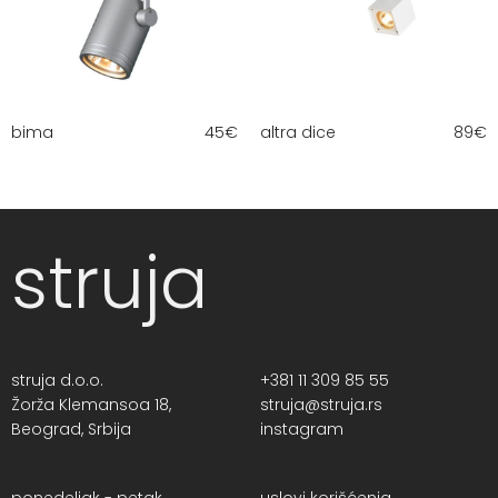
bima
45
€
altra dice
89
€
struja
struja d.o.o.
+381 11 309 85 55
Žorža Klemansoa 18,
struja@struja.rs
Beograd, Srbija
instagram