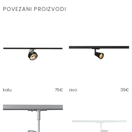
POVEZANI PROIZVODI
kalu
75
€
avo
39
€