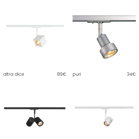
altra dice
89
€
puri
34
€