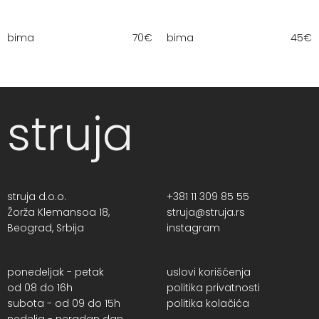
bima
70
€
bima
45
€
struja
struja d.o.o.
+381 11 309 85 55
Žorža Klemansoa 18,
struja@struja.rs
Beograd, Srbija
instagram
ponedeljak - petak
uslovi korišćenja
od 08 do 16h
politika privatnosti
subota - od 09 do 15h
politika kolačića