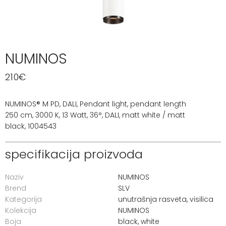
NUMINOS
210
€
NUMINOS® M PD, DALI, Pendant light, pendant length
250 cm, 3000 K, 13 Watt, 36°, DALI, matt white / matt
black, 1004543
specifikacija proizvoda
Naziv
NUMINOS
Brend
SLV
Kategorija
unutrašnja rasveta
,
visilica
Kolekcija
NUMINOS
Boja
black, white