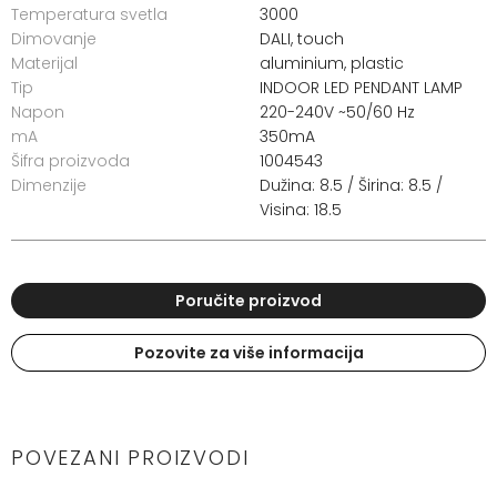
Temperatura svetla
3000
Dimovanje
DALI, touch
Materijal
aluminium, plastic
Tip
INDOOR LED PENDANT LAMP
Napon
220-240V ~50/60 Hz
mA
350mA
Šifra proizvoda
1004543
Dimenzije
Dužina: 8.5 / Širina: 8.5 /
Visina: 18.5
Poručite proizvod
Pozovite za više informacija
POVEZANI PROIZVODI