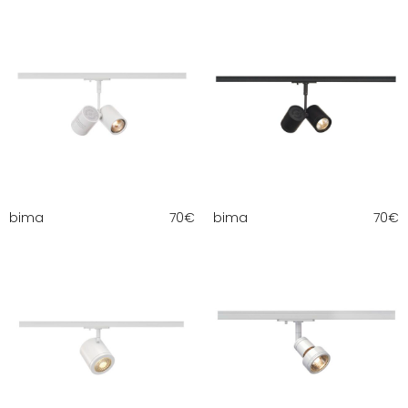
bima
70
€
bima
70
€