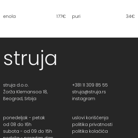
enola
177
€
puri
34
€
struja
struja d.o.o.
+381 11 309 85 55
Žorža Klemansoa 18,
struja@struja.rs
Beograd, Srbija
instagram
ponedeljak - petak
uslovi korišćenja
od 08 do 16h
politika privatnosti
subota - od 09 do 15h
politika kolačića