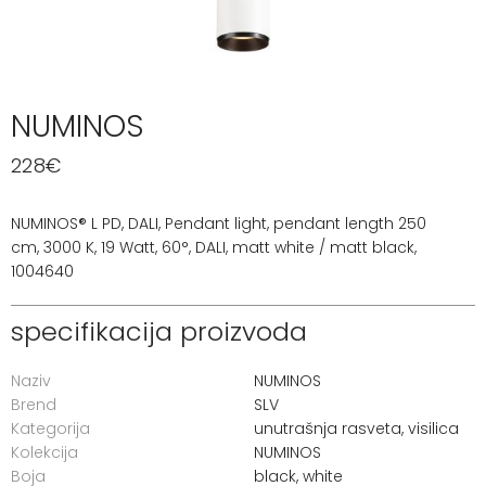
NUMINOS
228
€
NUMINOS® L PD, DALI, Pendant light, pendant length 250
cm, 3000 K, 19 Watt, 60°, DALI, matt white / matt black,
1004640
specifikacija proizvoda
Naziv
NUMINOS
Brend
SLV
Kategorija
unutrašnja rasveta
,
visilica
Kolekcija
NUMINOS
Boja
black, white