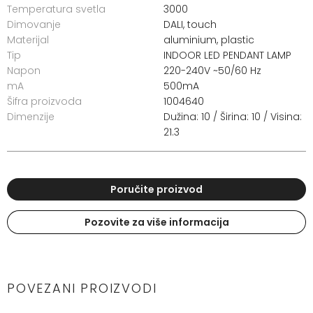
Temperatura svetla
3000
Dimovanje
DALI, touch
Materijal
aluminium, plastic
Tip
INDOOR LED PENDANT LAMP
Napon
220-240V ~50/60 Hz
mA
500mA
Šifra proizvoda
1004640
Dimenzije
Dužina: 10 / Širina: 10 / Visina:
21.3
Poručite proizvod
Pozovite za više informacija
POVEZANI PROIZVODI