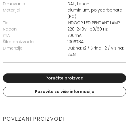
Dimovanje
DALI, touch
Materijal
aluminium, polycarbonate
(PC)
Tip
INDOOR LED PENDANT LAMP
Napon
220-240V ~50/60 Hz
mA
700mA
Šifra proizvoda
1005784
Dimenzije
Dužina: 12 / Širina: 12 / Visina:
25.8
Poručite proizvod
Pozovite za više informacija
POVEZANI PROIZVODI