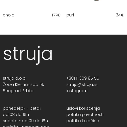
enola
177
€
puri
34
€
struja
struja d.o.o.
+381 11 309 85 55
Žorža Klemansoa 18,
struja@struja.rs
Beograd, Srbija
instagram
ponedeljak - petak
uslovi korišćenja
od 08 do 16h
politika privatnosti
subota - od 09 do 15h
politika kolačića