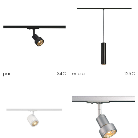
puri
34
€
enola
125
€