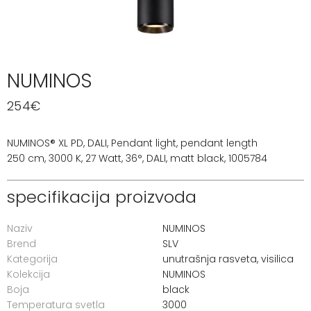
NUMINOS
254
€
NUMINOS® XL PD, DALI, Pendant light, pendant length
250 cm, 3000 K, 27 Watt, 36°, DALI, matt black, 1005784
specifikacija proizvoda
Naziv
NUMINOS
Brend
SLV
Kategorija
unutrašnja rasveta
,
visilica
Kolekcija
NUMINOS
Boja
black
Temperatura svetla
3000