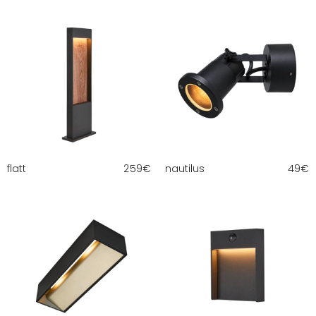
flatt
259
€
nautilus
49
€