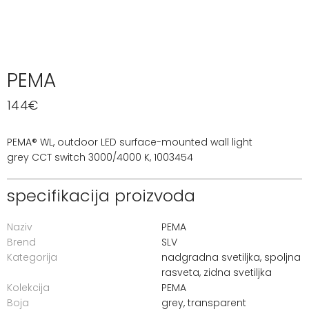
PEMA
144
€
PEMA® WL, outdoor LED surface-mounted wall light
grey CCT switch 3000/4000 K, 1003454
specifikacija proizvoda
Naziv
PEMA
Brend
SLV
Kategorija
nadgradna svetiljka
,
spoljna
rasveta
,
zidna svetiljka
Kolekcija
PEMA
Boja
grey, transparent