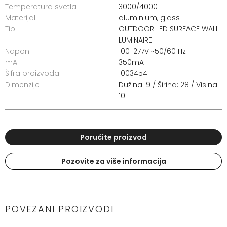
Temperatura svetla
3000/4000
Materijal
aluminium, glass
Tip
OUTDOOR LED SURFACE WALL
LUMINAIRE
Napon
100-277V ~50/60 Hz
mA
350mA
Šifra proizvoda
1003454
Dimenzije
Dužina: 9 / Širina: 28 / Visina:
10
Poručite proizvod
Pozovite za više informacija
POVEZANI PROIZVODI