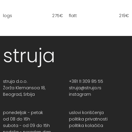
logs
275
€
flatt
219
€
struja
struja d.o.o.
+381 11 309 85 55
Žorža Klemansoa 18,
struja@struja.rs
Beograd, Srbija
instagram
ponedeljak - petak
uslovi korišćenja
od 08 do 16h
politika privatnosti
subota - od 09 do 15h
politika kolačića