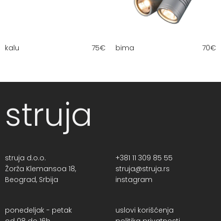
kalu
75
€
bima
70
€
struja
struja d.o.o.
+381 11 309 85 55
Žorža Klemansoa 18,
struja@struja.rs
Beograd, Srbija
instagram
ponedeljak - petak
uslovi korišćenja