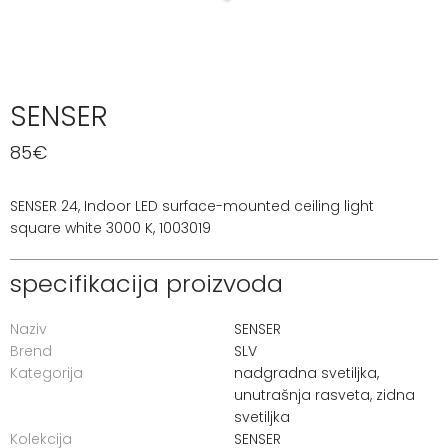
SENSER
85
€
SENSER 24, Indoor LED surface-mounted ceiling light
square white 3000 K, 1003019
specifikacija proizvoda
Naziv
SENSER
Brend
SLV
Kategorija
nadgradna svetiljka
,
unutrašnja rasveta
,
zidna
svetiljka
Kolekcija
SENSER