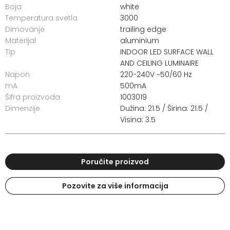
Boja
white
Temperatura svetla
3000
Dimovanje
trailing edge
Materijal
aluminium
Tip
INDOOR LED SURFACE WALL
AND CEILING LUMINAIRE
Napon
220-240V ~50/60 Hz
mA
500mA
Šifra proizvoda
1003019
Dimenzije
Dužina: 21.5 / Širina: 21.5 /
Visina: 3.5
Poručite proizvod
Pozovite za više informacija