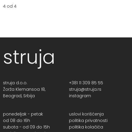
4 od 4
struja
struja d.o.o.
+381 11 309 85 55
Žorža Klemansoa 18,
struja@struja.rs
Beograd, Srbija
instagram
ponedeljak - petak
uslovi korišćenja
od 08 do 16h
politika privatnosti
subota - od 09 do 15h
politika kolačića