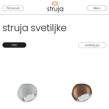
Proizvodi
Meni
struja svetiljke
filter