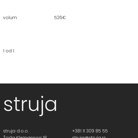
volum
526
€
1 od 1
struja
struja d.o.o.
+381 11 309 85 55
Žorža Klemansoa 18,
struja@struja.rs