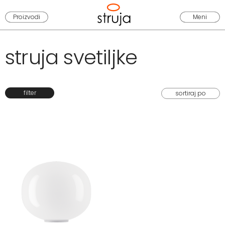
Proizvodi
Meni
struja svetiljke
filter