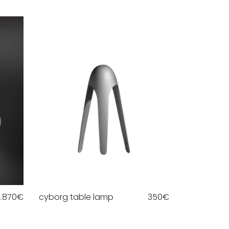
2.870
€
cyborg table lamp
350
€