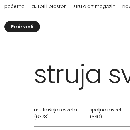
početna
autori i prostori
struja art magazin
nov
Proizvodi
struja sv
unutrašnja rasveta
spoljna rasveta
(6378)
(830)