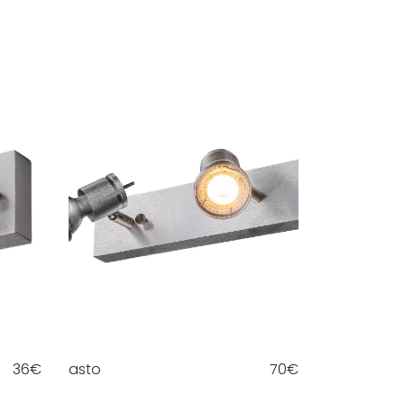
36
€
asto
70
€