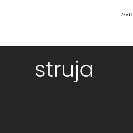
12 od 
struja