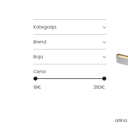
Kategorija
Brend
Boja
Cena
19
€
3110
€
arlina