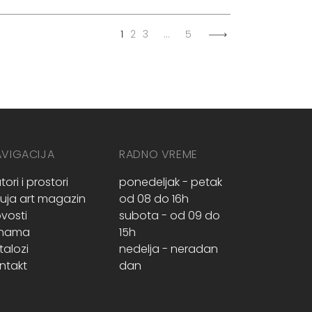
1
2
3
…
5
AVIGACIJA
RADNO VREME
tori i prostori
ponedeljak - petak
ruja art magazin
od 08 do 16h
vosti
subota - od 09 do
 nama
15h
talozi
nedelja - neradan
ntakt
dan