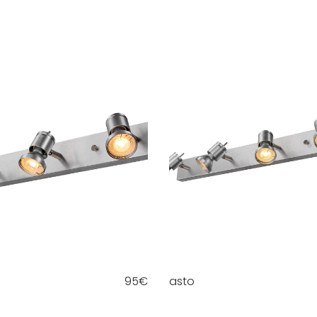
95
€
asto