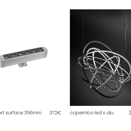
rt surface 356mm
372
€
copernico led s alu