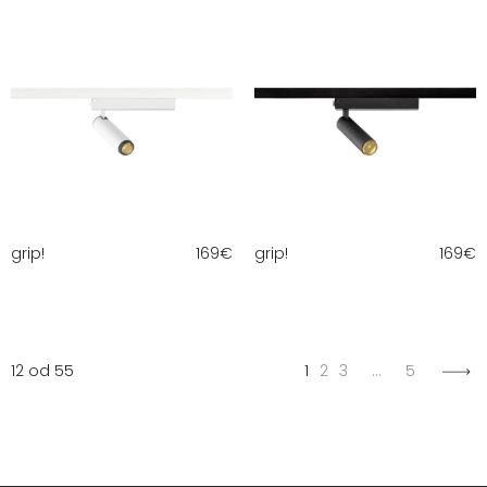
grip!
169
€
grip!
169
€
12 od 55
1
2
3
…
5