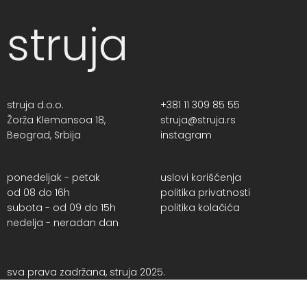
struja
struja d.o.o.
+381 11 309 85 55
Žorža Klemansoa 18,
struja@struja.rs
Beograd, Srbija
instagram
ponedeljak - petak
uslovi korišćenja
od 08 do 16h
politika privatnosti
subota - od 09 do 15h
politika kolačića
nedelja - neradan dan
sva prava zadržana, struja 2025.