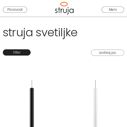
Proizvodi
Meni
struja svetiljke
filter