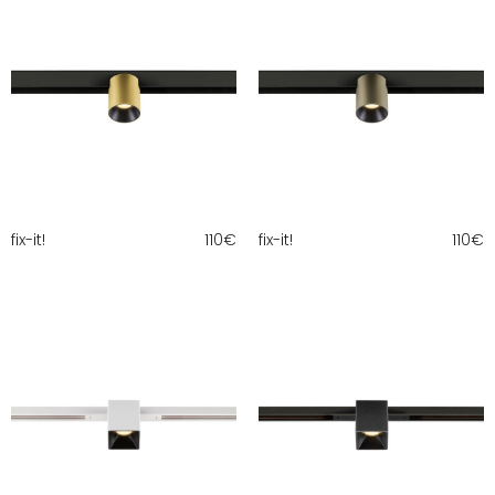
fix-it!
110
€
fix-it!
110
€