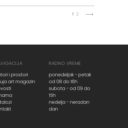
1
2
AVIGACIJA
RADNO VREME
tori i prostori
ponedeljak - petak
ruja art magazin
od 08 do 16h
vosti
subota - od 09 do
 nama
15h
talozi
nedelja - neradan
ntakt
dan