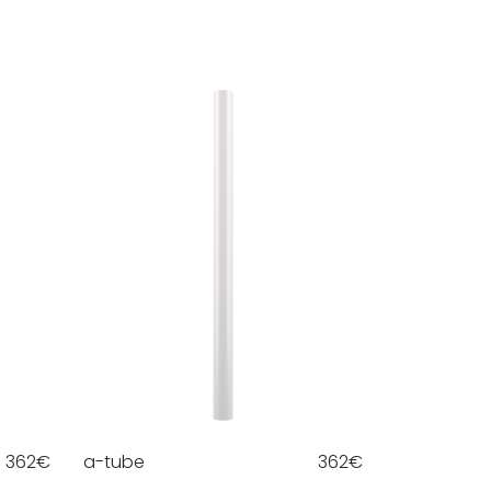
362
€
a-tube
362
€