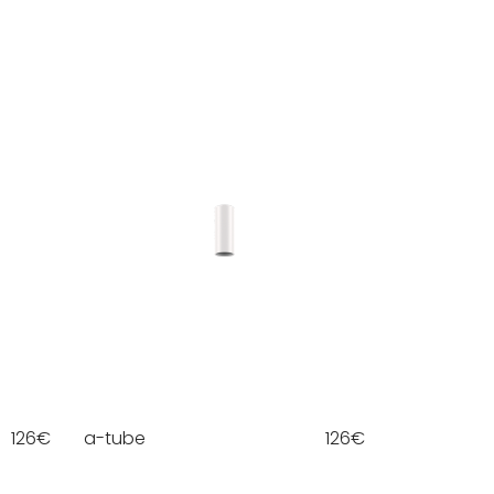
126
€
a-tube
126
€