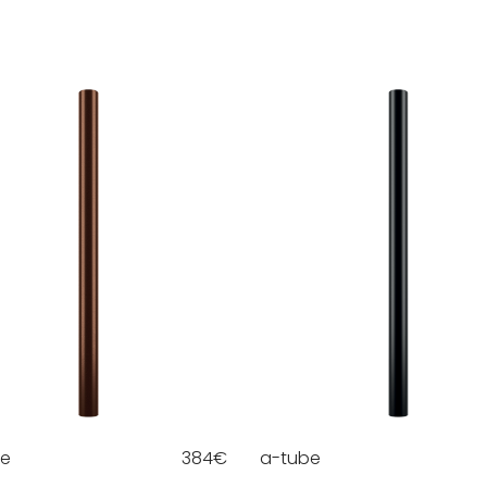
be
384
€
a-tube