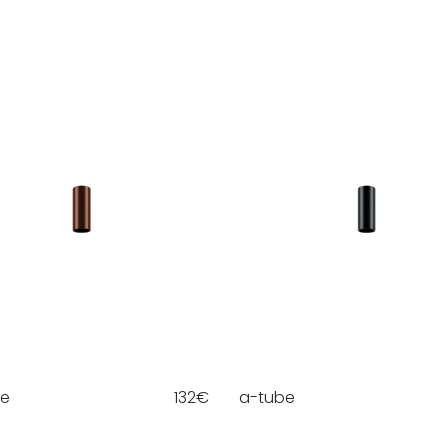
be
132
€
a-tube