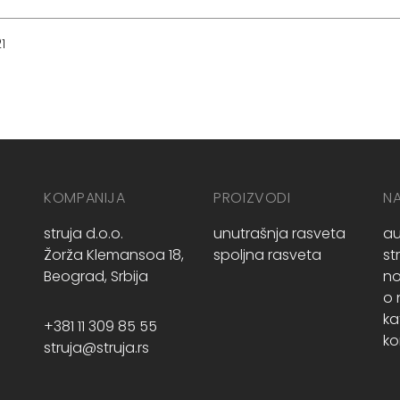
1
KOMPANIJA
PROIZVODI
N
struja d.o.o.
unutrašnja rasveta
au
Žorža Klemansoa 18,
spoljna rasveta
st
Beograd, Srbija
no
o
ka
+381 11 309 85 55
ko
struja@struja.rs