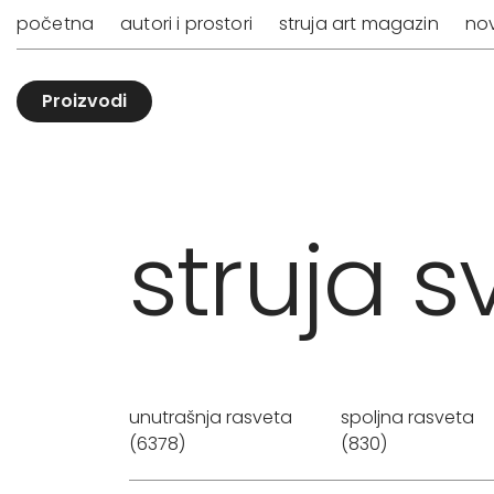
početna
autori i prostori
struja art magazin
nov
Proizvodi
struja sv
unutrašnja rasveta
spoljna rasveta
(6378)
(830)