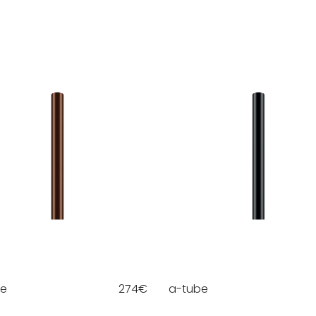
be
274
€
a-tube