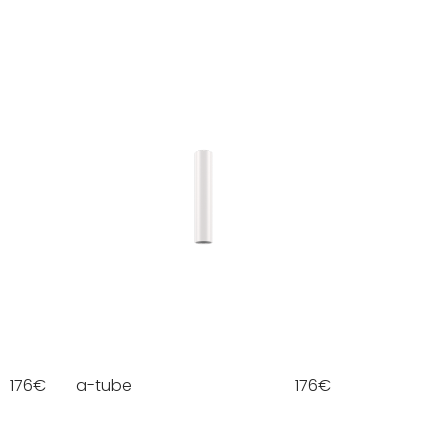
176
€
a-tube
176
€