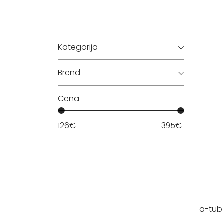
Kategorija
Brend
Cena
126
€
395
€
a-tu