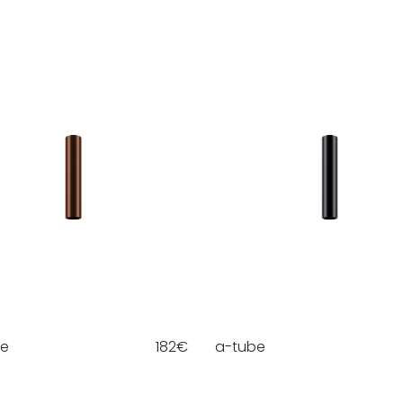
be
182
€
a-tube