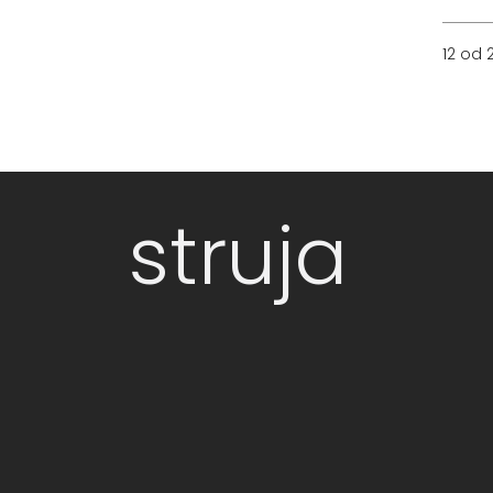
12 od 2
struja