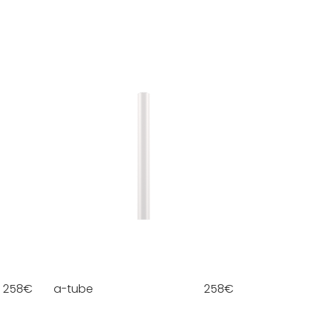
258
€
a-tube
258
€