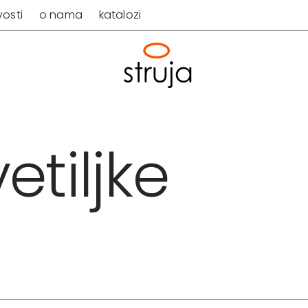
osti
o nama
katalozi
etiljke