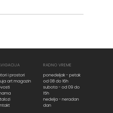
AVIGACIJA
RADNO VREME
tori i prostori
ponedeljak - petak
ruja art magazin
od 08 do 16h
vosti
subota - od 09 do
 nama
15h
talozi
nedelja - neradan
ntakt
dan