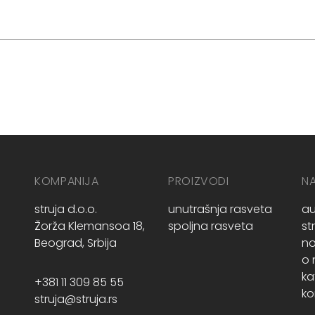
KOMPANIJA
PROIZVODI
N
struja d.o.o.
unutrašnja rasveta
au
Žorža Klemansoa 18,
spoljna rasveta
st
Beograd, Srbija
no
o
ka
+381 11 309 85 55
ko
struja@struja.rs