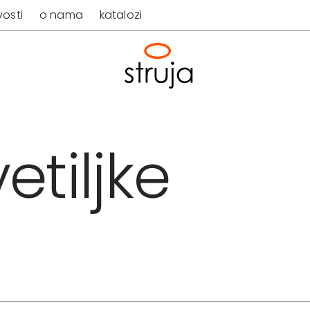
osti
o nama
katalozi
etiljke