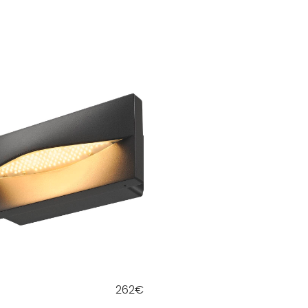
262
€