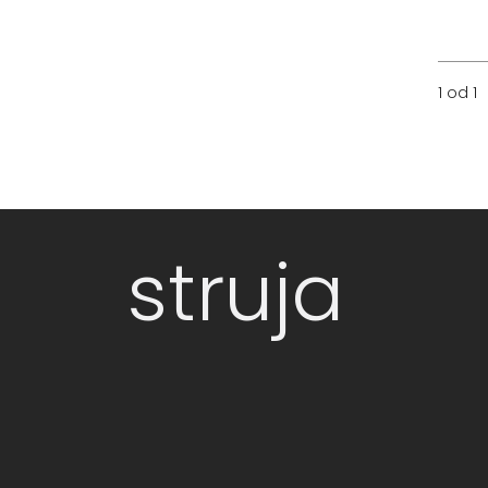
1 od 1
struja