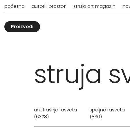
početna
autori i prostori
struja art magazin
nov
Proizvodi
struja sv
unutrašnja rasveta
spoljna rasveta
(6378)
(830)