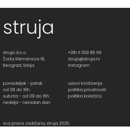
struja
struja d.o.o.
+381 11 309 85 55
Žorža Klemansoa 18,
struja@struja.rs
Beograd, Srbija
instagram
ponedeljak - petak
uslovi korišćenja
od 08 do 16h
politika privatnosti
subota - od 09 do 15h
politika kolačića
nedelja - neradan dan
sva prava zadržana, struja 2025.