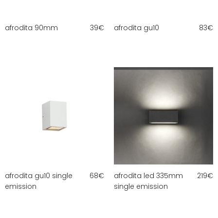
afrodita 90mm
39
€
afrodita gu10
83
€
afrodita gu10 single
68
€
afrodita led 335mm
219
€
emission
single emission