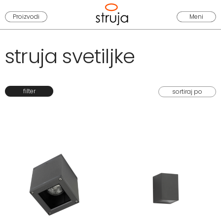
Proizvodi
Meni
struja svetiljke
filter