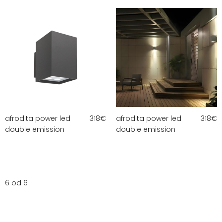
afrodita power led
318
€
afrodita power led
318
€
double emission
double emission
6 od 6