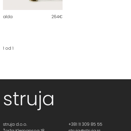
alda
264
€
1 od 1
struja
struja d.o.o.
+381 11 309 85 55
Žorža Klemansoa 18,
struja@struja.rs