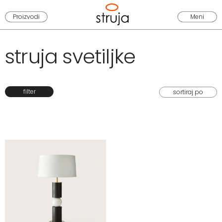
Proizvodi
Meni
struja svetiljke
filter