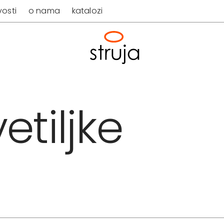
osti
o nama
katalozi
etiljke