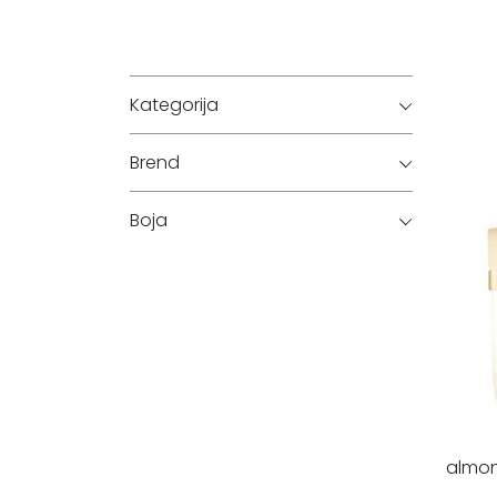
Kategorija
Brend
Boja
almo