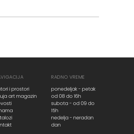
AVIGACIJA
RADNO VREME
tori i prostori
ponedeljak - petak
ruja art magazin
od 08 do 16h
vosti
subota - od 09 do
 nama
15h
talozi
nedelja - neradan
ntakt
dan