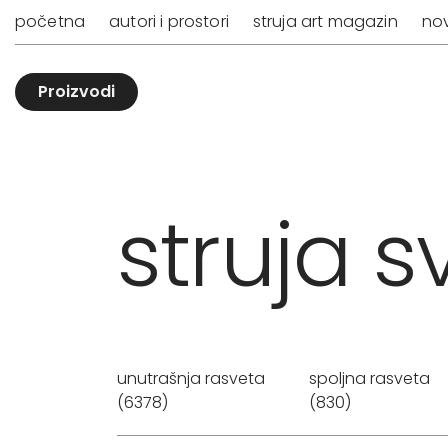
početna
autori i prostori
struja art magazin
nov
Proizvodi
struja sv
unutrašnja rasveta
spoljna rasveta
(6378)
(830)