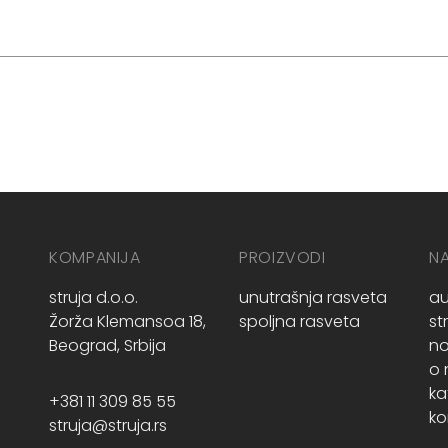
KOMPANIJA
PROIZVODI
N
struja d.o.o.
unutrašnja rasveta
au
Žorža Klemansoa 18,
spoljna rasveta
st
Beograd, Srbija
no
o
ka
+381 11 309 85 55
ko
struja@struja.rs