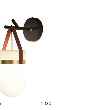
n
282
€