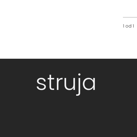
1 od 1
struja