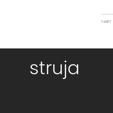
1 od 1
struja