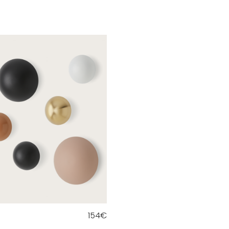
154
€