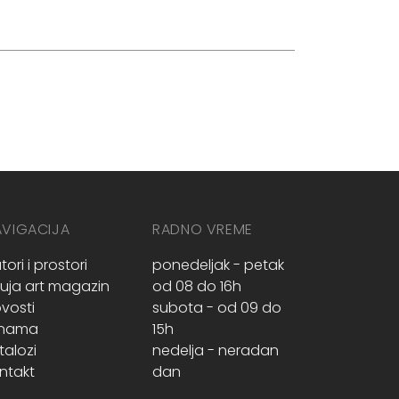
AVIGACIJA
RADNO VREME
tori i prostori
ponedeljak - petak
ruja art magazin
od 08 do 16h
vosti
subota - od 09 do
 nama
15h
talozi
nedelja - neradan
ntakt
dan