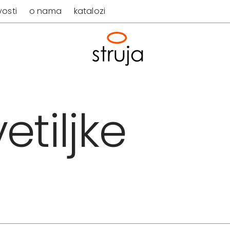
osti
o nama
katalozi
etiljke