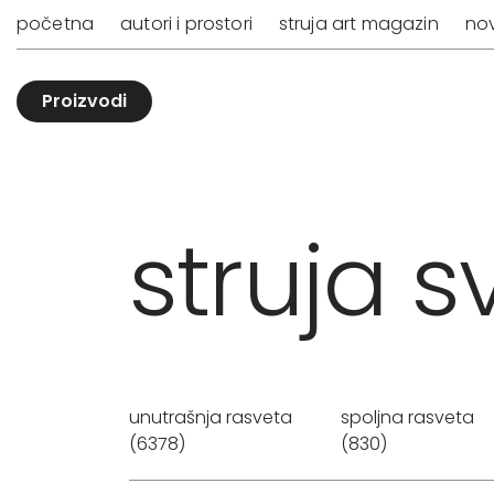
početna
autori i prostori
struja art magazin
nov
Proizvodi
struja sv
unutrašnja rasveta
spoljna rasveta
(6378)
(830)