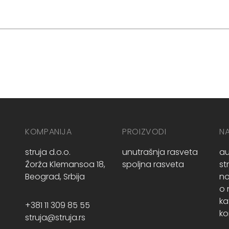
KOMPANIJA
PROIZVODI
N
struja d.o.o.
unutrašnja rasveta
au
Žorža Klemansoa 18,
spoljna rasveta
st
Beograd, Srbija
no
o
ka
+381 11 309 85 55
ko
struja@struja.rs