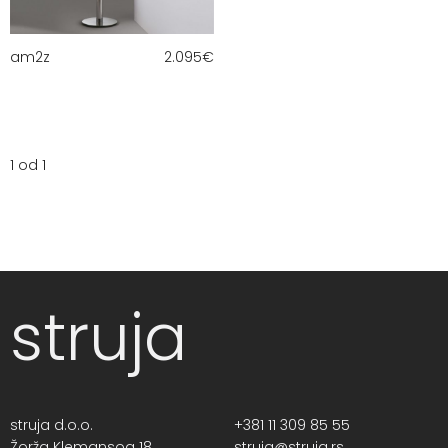
am2z
2.095
€
1 od 1
struja
struja d.o.o.
+381 11 309 85 55
Žorža Klemansoa 18,
struja@struja.rs