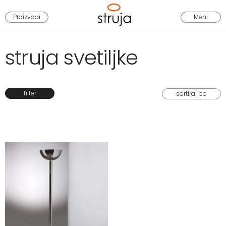
Proizvodi
Meni
struja svetiljke
filter