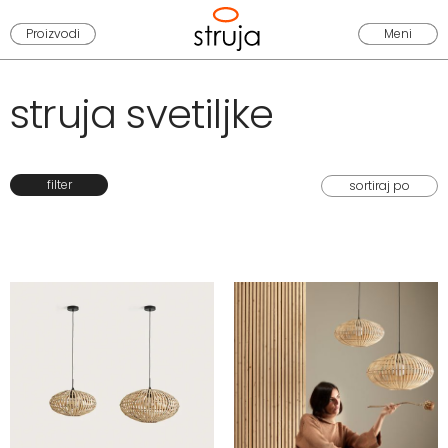
Proizvodi
Meni
struja svetiljke
filter