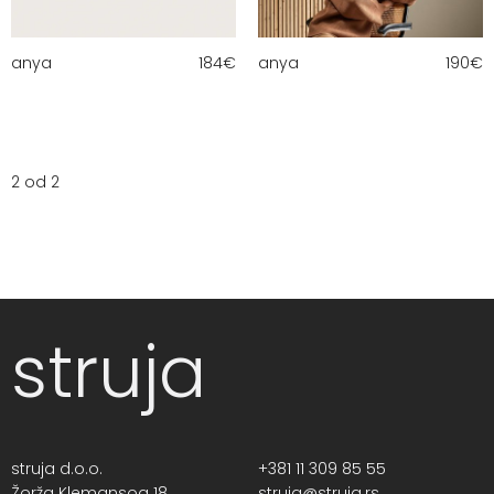
anya
184
€
anya
190
€
2 od 2
struja
struja d.o.o.
+381 11 309 85 55
Žorža Klemansoa 18,
struja@struja.rs