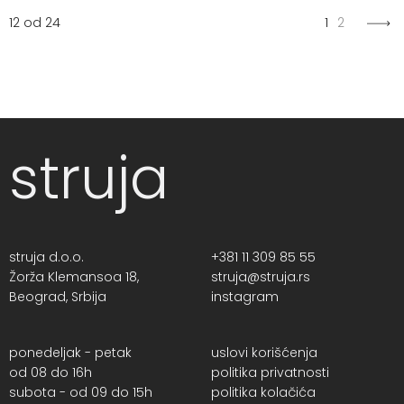
12 od 24
1
2
struja
struja d.o.o.
+381 11 309 85 55
Žorža Klemansoa 18,
struja@struja.rs
Beograd, Srbija
instagram
ponedeljak - petak
uslovi korišćenja
od 08 do 16h
politika privatnosti
subota - od 09 do 15h
politika kolačića