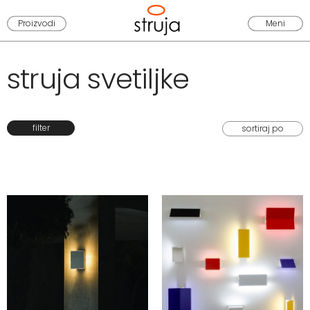
Proizvodi
Meni
struja svetiljke
filter