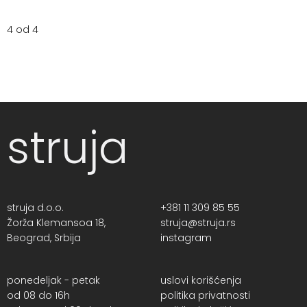
4 od 4
struja
struja d.o.o.
+381 11 309 85 55
Žorža Klemansoa 18,
struja@struja.rs
Beograd, Srbija
instagram
ponedeljak - petak
uslovi korišćenja
od 08 do 16h
politika privatnosti