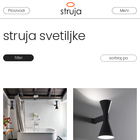
Proizvodi
Meni
struja svetiljke
filter