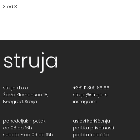
3 od 3
struja
struja d.o.o.
+381 11 309 85 55
Žorža Klemansoa 18,
struja@struja.rs
Beograd, Srbija
instagram
ponedeljak - petak
uslovi korišćenja
od 08 do 16h
politika privatnosti
subota - od 09 do 15h
politika kolačića