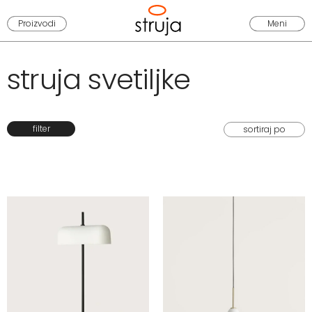
Proizvodi
Meni
struja svetiljke
filter