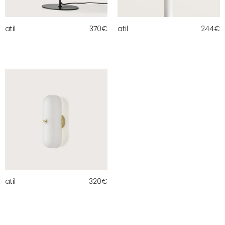
atil
370
€
atil
244
€
atil
320
€