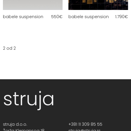
babele suspension
550
€
babele suspension
1.790
€
2 od 2
struja
struja d.o.o.
+381 11 309 85 55
Žorža Klemansoa 18,
struja@struja.rs