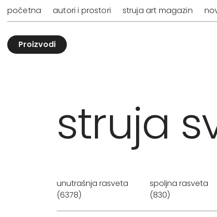
početna
autori i prostori
struja art magazin
nov
Proizvodi
struja sv
unutrašnja rasveta
spoljna rasveta
(6378)
(830)