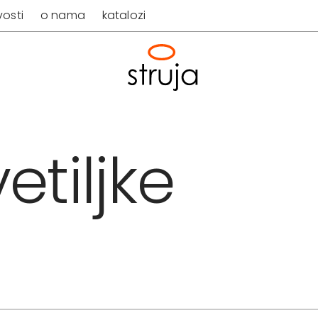
osti
o nama
katalozi
etiljke