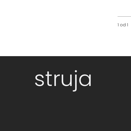
1 od 1
struja