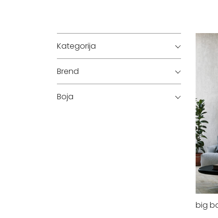
Kategorija
Brend
Boja
big b