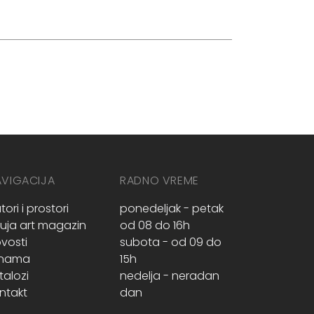
AVIGACIJA
RADNO VREME
tori i prostori
ponedeljak - petak
ruja art magazin
od 08 do 16h
vosti
subota - od 09 do
 nama
15h
talozi
nedelja - neradan
ntakt
dan