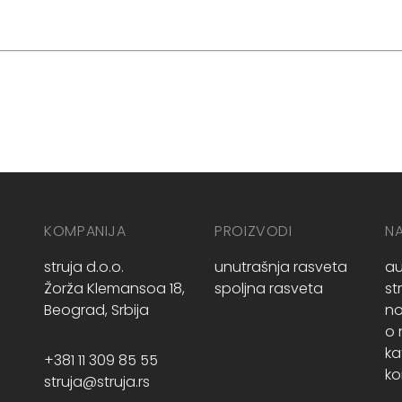
KOMPANIJA
PROIZVODI
N
struja d.o.o.
unutrašnja rasveta
au
Žorža Klemansoa 18,
spoljna rasveta
st
Beograd, Srbija
no
o
ka
+381 11 309 85 55
ko
struja@struja.rs