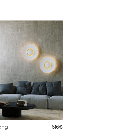
ang
616
€