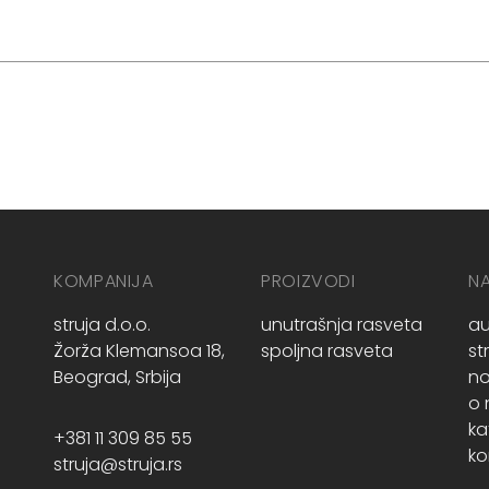
KOMPANIJA
PROIZVODI
N
struja d.o.o.
unutrašnja rasveta
au
Žorža Klemansoa 18,
spoljna rasveta
st
Beograd, Srbija
no
o
ka
+381 11 309 85 55
ko
struja@struja.rs