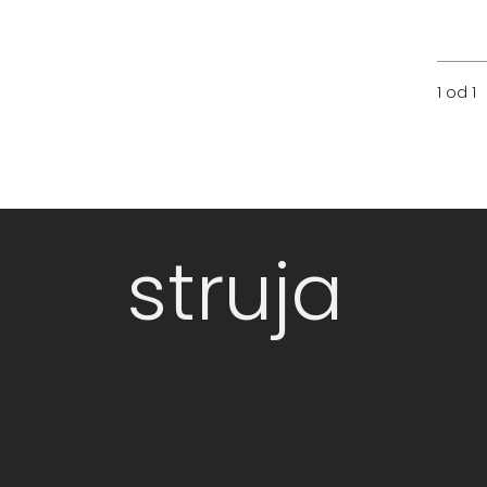
1 od 1
struja