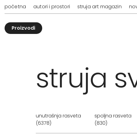
početna
autori i prostori
struja art magazin
nov
Proizvodi
struja sv
unutrašnja rasveta
spoljna rasveta
(6378)
(830)