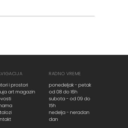
AVIGACIJA
RADNO VREME
tori i prostori
ponedeljak - petak
ruja art magazin
od 08 do 16h
vosti
subota - od 09 do
 nama
15h
talozi
nedelja - neradan
ntakt
dan