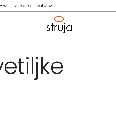
osti
o nama
katalozi
etiljke