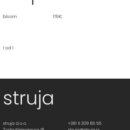
bloom
176
€
1 od 1
struja
struja d.o.o.
+381 11 309 85 55
Žorža Klemansoa 18,
struja@struja.rs