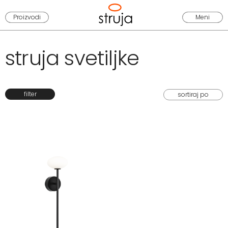
Proizvodi
Meni
struja svetiljke
filter