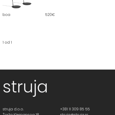
boa
520
€
1 od 1
struja
struja d.o.o.
+381 11 309 85 55
Žorža Klemansoa 18,
struja@struja.rs