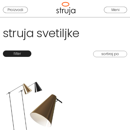
Proizvodi
Meni
struja svetiljke
filter