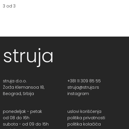
3 od 3
struja
struja d.o.o.
+381 11 309 85 55
Žorža Klemansoa 18,
struja@struja.rs
Beograd, Srbija
instagram
ponedeljak - petak
uslovi korišćenja
od 08 do 16h
politika privatnosti
subota - od 09 do 15h
politika kolačića