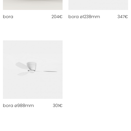
bora
204
€
bora ø1238mm
347
€
bora ø988mm
301
€