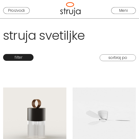
Proizvodi
Meni
struja svetiljke
filter