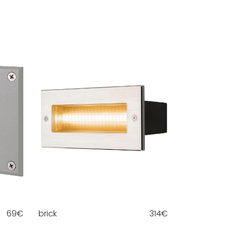
69
€
brick
314
€