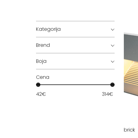
Kategorija
Brend
Boja
Cena
42
€
314
€
brick