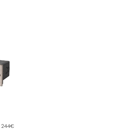
244
€