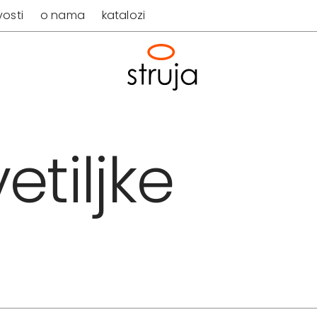
osti
o nama
katalozi
etiljke