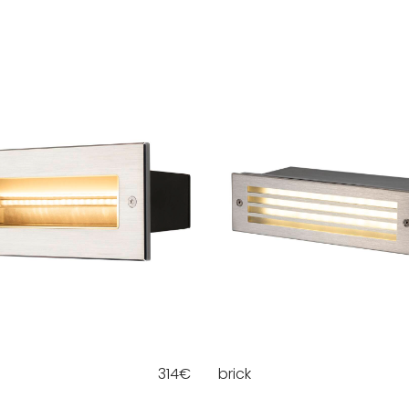
314
€
brick