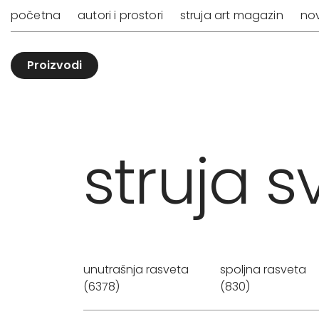
početna
autori i prostori
struja art magazin
nov
Proizvodi
struja sv
unutrašnja rasveta
spoljna rasveta
(6378)
(830)