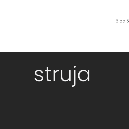
5 od 5
struja