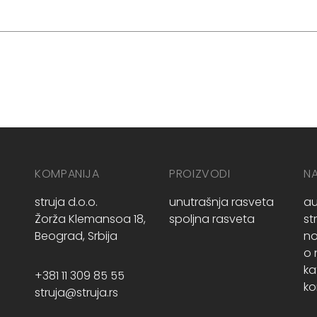
KOMPANIJA
PROIZVODI
N
struja d.o.o.
unutrašnja rasveta
au
Žorža Klemansoa 18,
spoljna rasveta
st
Beograd, Srbija
no
o
ka
+381 11 309 85 55
ko
struja@struja.rs