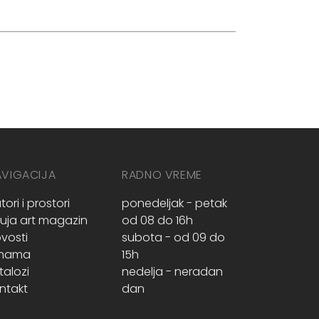
AVIGACIJA
RADNO VREME
tori i prostori
ponedeljak - petak
ruja art magazin
od 08 do 16h
vosti
subota - od 09 do
 nama
15h
talozi
nedelja - neradan
ntakt
dan