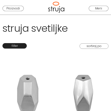
Proizvodi
Meni
struja svetiljke
filter