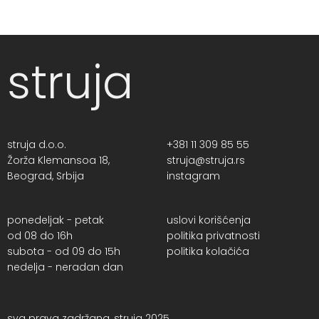
struja
struja d.o.o.
+381 11 309 85 55
Žorža Klemansoa 18,
struja@struja.rs
Beograd, Srbija
instagram
ponedeljak - petak
uslovi korišćenja
od 08 do 16h
politika privatnosti
subota - od 09 do 15h
politika kolačića
nedelja - neradan dan
sva prava zadržana, struja 2025.