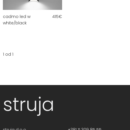
cadmo led w
415
€
white/black
1 od 1
struja
struja d.o.o.
+381 11 309 85 55