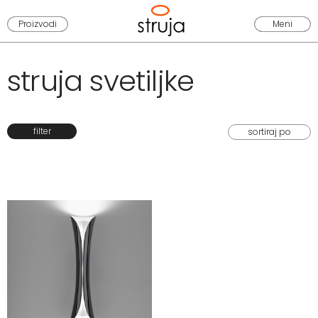
Proizvodi
Meni
struja svetiljke
filter